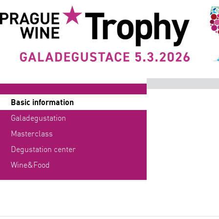
Basic information
Galadegustation
Masterclass
Degustation center
Wine&Food