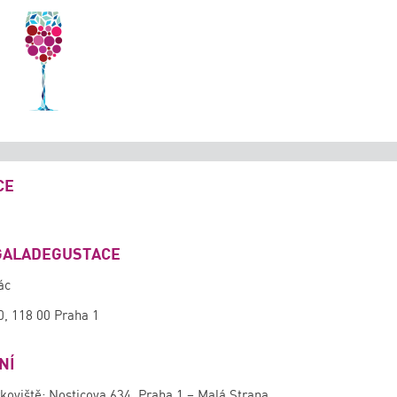
CE
GALADEGUSTACE
ác
0, 118 00 Praha 1
NÍ
koviště: Nosticova 634, Praha 1 – Malá Strana