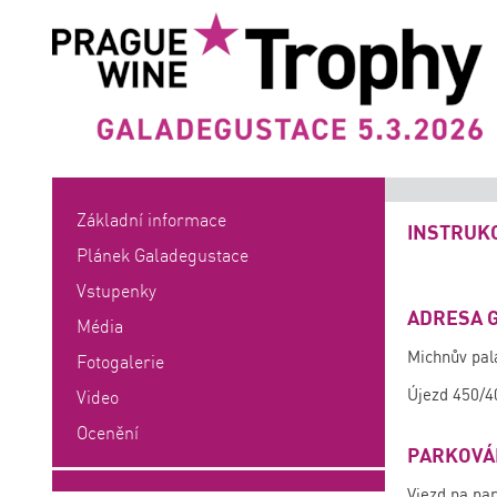
Základní informace
INSTRUK
Plánek Galadegustace
Vstupenky
ADRESA 
Média
Michnův pal
Fotogalerie
Újezd 450/4
Video
Ocenění
PARKOVÁ
Vjezd na par