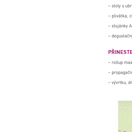
– stoly s u
– plivátka, 
– stojánky A
– degustační
PŘINESTE
– rollup max
– propagačn
– vývrtku, d