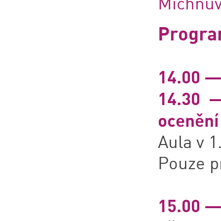
Michnův 
Progr
14.00 —
14.30 —
ocenění
Aula v 1
Pouze pr
15.00 —