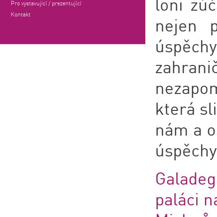
loni zú
Pro vystavující / prezentující
Kontakt
nejen p
úspěchy
zahran
nezapom
která sl
nám a os
úspěchy
Galadeg
paláci n