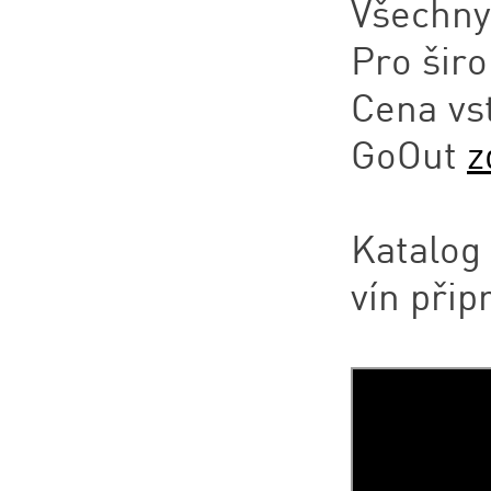
Všechny
Pro širo
Cena vs
GoOut
z
Katalog
vín přip