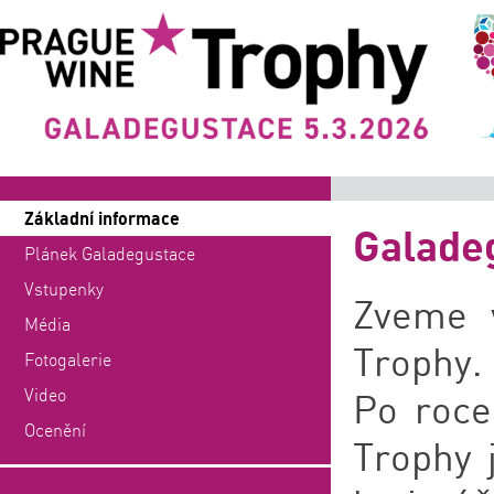
Základní informace
Galade
Plánek Galadegustace
Vstupenky
Zveme 
Média
Trophy.
Fotogalerie
Video
Po roce
Ocenění
Trophy 